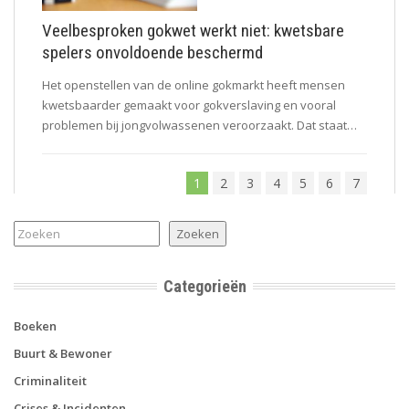
Veelbesproken gokwet werkt niet: kwetsbare
spelers onvoldoende beschermd
Het openstellen van de online gokmarkt heeft mensen
kwetsbaarder gemaakt voor gokverslaving en vooral
problemen bij jongvolwassenen veroorzaakt. Dat staat…
1
2
3
4
5
6
7
Zoeken
Zoeken
Categorieën
Boeken
Buurt & Bewoner
Criminaliteit
Crises & Incidenten