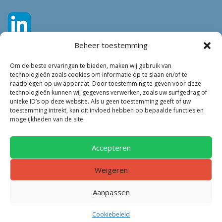
Beheer toestemming
Om de beste ervaringen te bieden, maken wij gebruik van
technologieën zoals cookies om informatie op te slaan en/of te
raadplegen op uw apparaat. Door toestemming te geven voor deze
technologieën kunnen wij gegevens verwerken, zoals uw surfgedrag of
Tags
unieke ID’s op deze website. Als u geen toestemming geeft of uw
toestemming intrekt, kan dit invloed hebben op bepaalde functies en
VEILIGHEID
LEEFBAARHEID
POLITIE
GEMEENTEN
ONDERZOEK
mogelijkheden van de site.
GEMEENTE
TOEZICHT
KINDEROPVANG
JONGEREN
CRIMINALITEIT
PRIVACY
OM
KINDEREN
NEDERLAND
Accepteren
ONDERMIJNING
Weigeren
Aanpassen
Copyright © 2016 VL Nieuws | Alle rechten voorbehouden | Website
Cookiebeleid