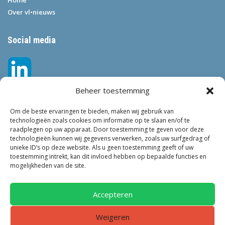
Home
Over vl•nieuws
Social media
Beheer toestemming
Om de beste ervaringen te bieden, maken wij gebruik van
technologieën zoals cookies om informatie op te slaan en/of te
raadplegen op uw apparaat. Door toestemming te geven voor deze
technologieën kunnen wij gegevens verwerken, zoals uw surfgedrag of
Tags
unieke ID’s op deze website. Als u geen toestemming geeft of uw
toestemming intrekt, kan dit invloed hebben op bepaalde functies en
VEILIGHEID
LEEFBAARHEID
POLITIE
GEMEENTEN
ONDERZOEK
mogelijkheden van de site.
GEMEENTE
TOEZICHT
KINDEROPVANG
JONGEREN
CRIMINALITEIT
PRIVACY
OM
KINDEREN
NEDERLAND
Accepteren
ONDERMIJNING
Weigeren