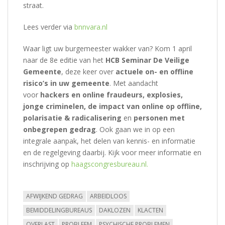
straat.
Lees verder via
bnnvara.nl
Waar ligt uw burgemeester wakker van? Kom 1 april
naar de 8e editie van het
HCB Seminar De Veilige
Gemeente
, deze keer over
actuele on- en offline
risico’s in uw gemeente
. Met aandacht
voor
hackers en online fraudeurs, explosies,
jonge criminelen, de impact van online op offline,
polarisatie & radicalisering
en
personen met
onbegrepen gedrag
. Ook gaan we in op een
integrale aanpak, het delen van kennis- en informatie
en de regelgeving daarbij. Kijk voor meer informatie en
inschrijving op
haagscongresbureau.nl.
AFWIJKEND GEDRAG
ARBEIDLOOS
BEMIDDELINGBUREAUS
DAKLOZEN
KLACTEN
OVERLAST
PROBLEEM
PSYCHISCHE PROBLEMEN