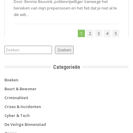
Door: Bennie Beuvink, politievrijwilliger Vanwege het
bereiken van mijn prepensioen en het feit dat je niet al te
dik wilt…
1
2
3
4
5
Zoeken
Zoeken
Categorieën
Boeken
Buurt & Bewoner
Criminaliteit
Crises & Incidenten
Cyber & Tech
De Veilige Binnenstad