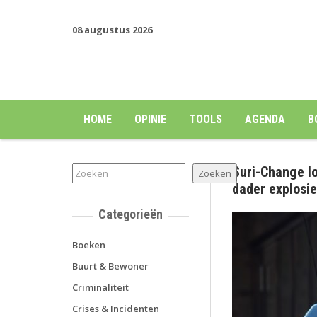
08 augustus 2026
HOME
OPINIE
TOOLS
AGENDA
B
Suri-Change lo
Zoeken
Zoeken
dader explosi
Categorieën
Boeken
Buurt & Bewoner
Criminaliteit
Crises & Incidenten