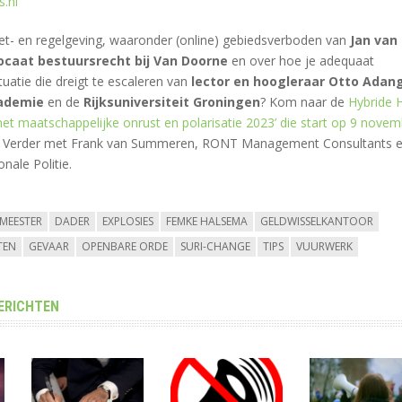
s.nl
et- en regelgeving, waaronder (online) gebiedsverboden van
Jan van
ocaat bestuursrecht bij Van Doorne
en over hoe je adequaat
tuatie die dreigt te escaleren van
lector en hoogleraar Otto Adan
cademie
en de
Rijksuniversiteit Groningen
? Kom naar de
Hybride 
t maatschappelijke onrust en polarisatie 2023’ die start op 9 novem
Verder met Frank van Summeren, RONT Management Consultants 
nale Politie.
MEESTER
DADER
EXPLOSIES
FEMKE HALSEMA
GELDWISSELKANTOOR
TEN
GEVAAR
OPENBARE ORDE
SURI-CHANGE
TIPS
VUURWERK
ERICHTEN