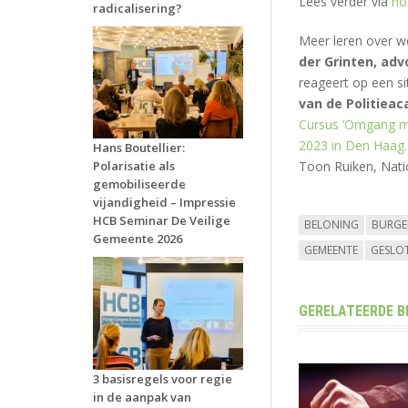
Lees verder via
no
radicalisering?
Meer leren over w
der Grinten, adv
reageert op een si
van de Politiea
Cursus ‘Omgang me
2023 in Den Haag.
Hans Boutellier:
Toon Ruiken, Natio
Polarisatie als
gemobiliseerde
vijandigheid – Impressie
HCB Seminar De Veilige
BELONING
BURGE
Gemeente 2026
GEMEENTE
GESLO
GERELATEERDE B
3 basisregels voor regie
in de aanpak van