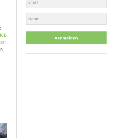
g
HCB
Aanmelden
ber
en