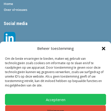
Home
Over vl•nieuws
Social media
Beheer toestemming
Om de beste ervaringen te bieden, maken wij gebruik van
technologieën zoals cookies om informatie op te slaan en/of te
raadplegen op uw apparaat. Door toestemming te geven voor deze
technologieën kunnen wij gegevens verwerken, zoals uw surfgedrag of
Tags
unieke ID’s op deze website. Als u geen toestemming geeft of uw
toestemming intrekt, kan dit invloed hebben op bepaalde functies en
VEILIGHEID
LEEFBAARHEID
POLITIE
GEMEENTEN
ONDERZOEK
mogelijkheden van de site.
GEMEENTE
TOEZICHT
KINDEROPVANG
JONGEREN
CRIMINALITEIT
PRIVACY
OM
KINDEREN
NEDERLAND
Accepteren
ONDERMIJNING
Weigeren