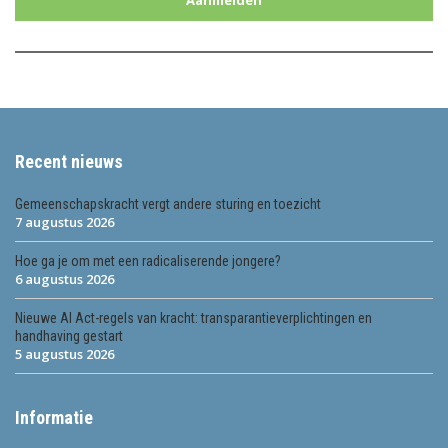
Aanmelden
Recent nieuws
Gemeenschapskracht vergt andere sturing en toezicht
7 augustus 2026
Hoe ga je om met een radicaliserende jongere?
6 augustus 2026
Nieuwe AI Act-regels van kracht: transparantieverplichtingen en
handhaving gestart
5 augustus 2026
Informatie