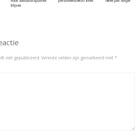
maar aandachtspunten
personeelstekort knelt
twee jaar langer
blijven
eactie
dt niet gepubliceerd.
Vereiste velden zijn gemarkeerd met
*