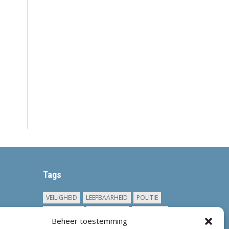
Tags
VEILIGHEID
LEEFBAARHEID
POLITIE
GEMEENTEN
ONDERZOEK
GEMEENTE
Beheer toestemming
TOEZICHT
KINDEROPVANG
JONGEREN