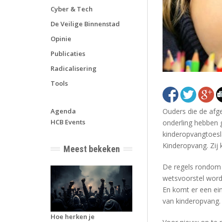
Cyber & Tech
De Veilige Binnenstad
Opinie
Publicaties
Radicalisering
Tools
Ouders die de afg
Agenda
HCB Events
onderling hebben g
kinderopvangtoesla
Kinderopvang. Zij 
Meest bekeken
De regels rondom 
wetsvoorstel worde
En komt er een ei
van kinderopvang.
Hoe herken je