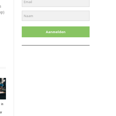
s
op)
Aanmelden
 in
t
er