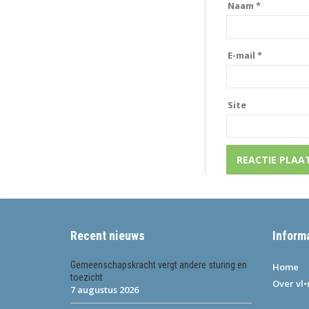
Naam
*
E-mail
*
Site
Recent nieuws
Inform
Gemeenschapskracht vergt andere sturing en
Home
toezicht
Over vl
7 augustus 2026