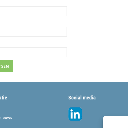
atie
Social media
•nieuws