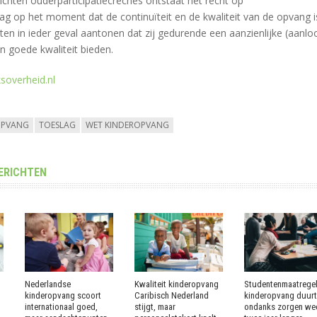
ichten ouderparticipatiecrèches ontstaat het recht op
g op het moment dat de continuïteit en de kwaliteit van de opvang i
ten in ieder geval aantonen dat zij gedurende een aanzienlijke (aanlo
 goede kwaliteit bieden.
ksoverheid.nl
OPVANG
TOESLAG
WET KINDEROPVANG
ERICHTEN
Nederlandse
Kwaliteit kinderopvang
Studentenmaatregel
kinderopvang scoort
Caribisch Nederland
kinderopvang duur
internationaal goed,
stijgt, maar
ondanks zorgen we