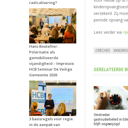
Voor nieuw op te r
radicalisering?
kinderopvangtoesla
verzekerd. Zij moe
periode opvang van
Lees verder via
rij
Hans Boutellier:
CRÈCHES
KINDER
Polarisatie als
gemobiliseerde
vijandigheid – Impressie
HCB Seminar De Veilige
GERELATEERDE B
Gemeente 2026
Omstreden
3 basisregels voor regie
gastouderbeleid in Ede
blijft ongewijzigd
in de aanpak van