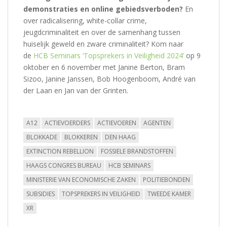
demonstraties en online gebiedsverboden?
En
over radicalisering, white-collar crime,
jeugdcriminaliteit en over de samenhang tussen
huiselijk geweld en zware criminaliteit? Kom naar
de
HCB Seminars ‘Topsprekers in Veiligheid 2024’
op 9
oktober en 6 november met Janine Berton, Bram
Sizoo, Janine Janssen, Bob Hoogenboom, André van
der Laan en Jan van der Grinten.
A12
ACTIEVOERDERS
ACTIEVOEREN
AGENTEN
BLOKKADE
BLOKKEREN
DEN HAAG
EXTINCTION REBELLION
FOSSIELE BRANDSTOFFEN
HAAGS CONGRES BUREAU
HCB SEMINARS
MINISTERIE VAN ECONOMISCHE ZAKEN
POLITIEBONDEN
SUBSIDIES
TOPSPREKERS IN VEILIGHEID
TWEEDE KAMER
XR