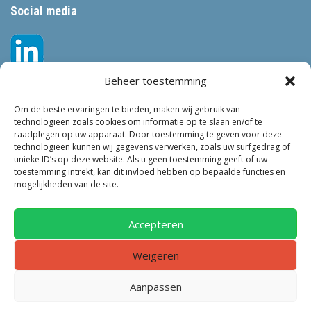
Social media
Beheer toestemming
Om de beste ervaringen te bieden, maken wij gebruik van
technologieën zoals cookies om informatie op te slaan en/of te
raadplegen op uw apparaat. Door toestemming te geven voor deze
technologieën kunnen wij gegevens verwerken, zoals uw surfgedrag of
Tags
unieke ID’s op deze website. Als u geen toestemming geeft of uw
toestemming intrekt, kan dit invloed hebben op bepaalde functies en
VEILIGHEID
LEEFBAARHEID
POLITIE
GEMEENTEN
ONDERZOEK
mogelijkheden van de site.
GEMEENTE
TOEZICHT
KINDEROPVANG
JONGEREN
CRIMINALITEIT
PRIVACY
OM
KINDEREN
NEDERLAND
Accepteren
ONDERMIJNING
Weigeren
Aanpassen