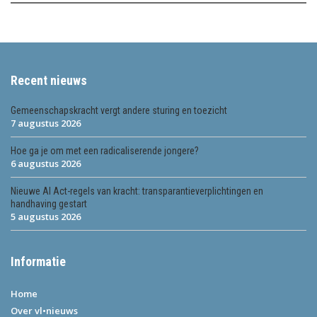
Recent nieuws
Gemeenschapskracht vergt andere sturing en toezicht
7 augustus 2026
Hoe ga je om met een radicaliserende jongere?
6 augustus 2026
Nieuwe AI Act-regels van kracht: transparantieverplichtingen en
handhaving gestart
5 augustus 2026
Informatie
Home
Over vl•nieuws