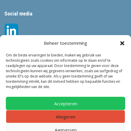
Social media
Beheer toestemming
Om de beste ervaringen te bieden, maken wij gebruik van
technologieën zoals cookies om informatie op te slaan en/of te
raadplegen op uw apparaat. Door toestemming te geven voor deze
technologieën kunnen wij gegevens verwerken, zoals uw surfgedrag of
Tags
unieke ID’s op deze website. Als u geen toestemming geeft of uw
toestemming intrekt, kan dit invloed hebben op bepaalde functies en
VEILIGHEID
LEEFBAARHEID
POLITIE
GEMEENTEN
ONDERZOEK
mogelijkheden van de site.
GEMEENTE
TOEZICHT
KINDEROPVANG
JONGEREN
CRIMINALITEIT
PRIVACY
OM
KINDEREN
NEDERLAND
Accepteren
ONDERMIJNING
Weigeren
Aanpassen