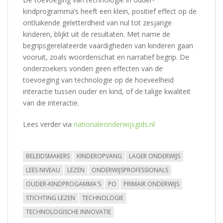
kindprogramma’s heeft een klein, positief effect op de
ontluikende geletterdheid van nul tot zesjarige
kinderen, blijkt uit de resultaten. Met name de
begripsgerelateerde vaardigheden van kinderen gaan
vooruit, zoals woordenschat en narratief begrip. De
onderzoekers vonden geen effecten van de
toevoeging van technologie op de hoeveelheid
interactie tussen ouder en kind, of de talige kwaliteit
van die interactie.
Lees verder via
nationaleonderwijsgids.nl
BELEIDSMAKERS
KINDEROPVANG
LAGER ONDERWIJS
LEES NIVEAU
LEZEN
ONDERWIJSPROFESSIONALS
OUDER-KINDPROGAMMA'S
PO
PRIMAIR ONDERWIJS
STICHTING LEZEN
TECHNOLOGIE
TECHNOLOGISCHE INNOVATIE