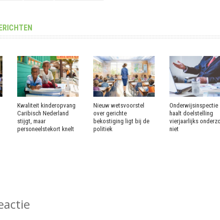
ERICHTEN
Kwaliteit kinderopvang
Nieuw wetsvoorstel
Onderwijsinspectie
Caribisch Nederland
over gerichte
haalt doelstelling
stijgt, maar
bekostiging ligt bij de
vierjaarlijks onderz
personeelstekort knelt
politiek
niet
eactie