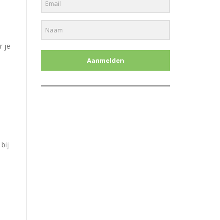
r je
Aanmelden
bij