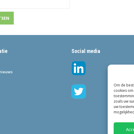
atie
Social media
•nieuws
Om de beste
cookies om 
toestemming
zoals uw su
uw toestemm
mogelijkhed
Acc