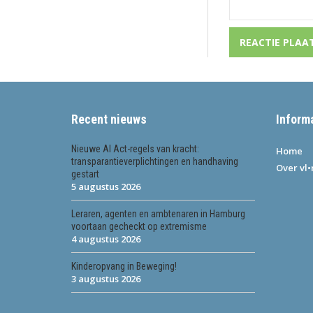
Recent nieuws
Inform
Nieuwe AI Act-regels van kracht:
Home
transparantieverplichtingen en handhaving
Over vl
gestart
5 augustus 2026
Leraren, agenten en ambtenaren in Hamburg
voortaan gecheckt op extremisme
4 augustus 2026
Kinderopvang in Beweging!
3 augustus 2026