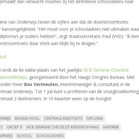
gemaakt dan verwacht moeten zij het definitieve schooladvies naar
terie van Onderwijs tonen de cijfers aan dat de doorstroomtoets
 kansengelijkheid. “Het moet voor je schooladvies niet uitmaken waa
iploma’s je ouders hebben”, zegt staatssecretaris Paul (VVD). “Ik ben
orstroomtoets daar sterk aan blijkt bij te dragen.”
s.nl
vindt de 8e editie plaats van het jaarlijks
HCB Seminar Checklist
asisonderwijs
, georganiseerd door het Haags Congres Bureau. Met
 onder meer
Bas Vermeulen
, interimmanager & consultant in de
imair onderwijs. Tot 1 juli kunt u profiteren van de vroegboekkorting 
inimaal 2 deelnemers. In 10 kwartier weer op de hoogte!
ERWIJS
BASISSCHOOL
CENTRALE EINDTOETS
DIPLOMA
S
GROEP 8
HCB SEMINAR CHECKLIST KINDEROPVANG
KANSRIJK
DERWIJS
SCHOOL
SCHOOLADVIES