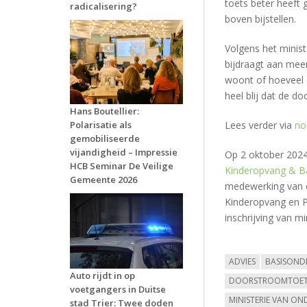
toets beter heeft 
radicalisering?
boven bijstellen.
Volgens het minis
bijdraagt aan meer
woont of hoeveel d
heel blij dat de do
Hans Boutellier:
Lees verder via
no
Polarisatie als
gemobiliseerde
vijandigheid – Impressie
Op 2 oktober 2024 
HCB Seminar De Veilige
Kinderopvang & B
Gemeente 2026
medewerking van
Kinderopvang en Pr
inschrijving van m
ADVIES
BASISOND
Auto rijdt in op
DOORSTROOMTOET
voetgangers in Duitse
MINISTERIE VAN ON
stad Trier: Twee doden