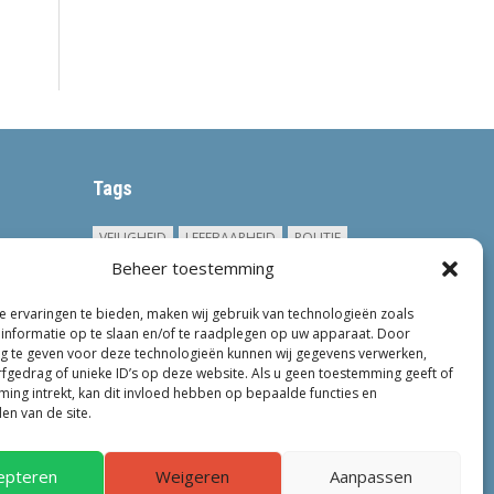
Tags
VEILIGHEID
LEEFBAARHEID
POLITIE
Beheer toestemming
GEMEENTEN
ONDERZOEK
GEMEENTE
TOEZICHT
KINDEROPVANG
JONGEREN
 ervaringen te bieden, maken wij gebruik van technologieën zoals
CRIMINALITEIT
PRIVACY
OM
informatie op te slaan en/of te raadplegen op uw apparaat. Door
 te geven voor deze technologieën kunnen wij gegevens verwerken,
KINDEREN
NEDERLAND
ONDERMIJNING
rfgedrag of unieke ID’s op deze website. Als u geen toestemming geeft of
ing intrekt, kan dit invloed hebben op bepaalde functies en
en van de site.
epteren
Weigeren
Aanpassen