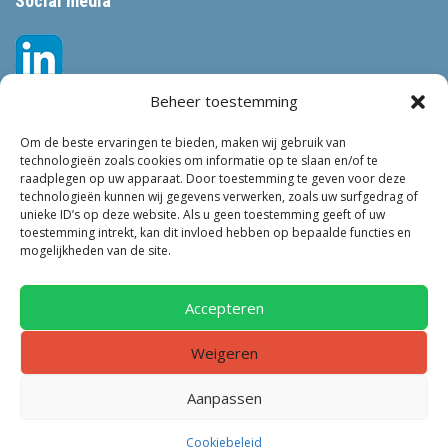
Social media
Beheer toestemming
Om de beste ervaringen te bieden, maken wij gebruik van
technologieën zoals cookies om informatie op te slaan en/of te
raadplegen op uw apparaat. Door toestemming te geven voor deze
technologieën kunnen wij gegevens verwerken, zoals uw surfgedrag of
Tags
unieke ID’s op deze website. Als u geen toestemming geeft of uw
toestemming intrekt, kan dit invloed hebben op bepaalde functies en
VEILIGHEID
LEEFBAARHEID
POLITIE
GEMEENTEN
ONDERZOEK
mogelijkheden van de site.
GEMEENTE
TOEZICHT
KINDEROPVANG
JONGEREN
CRIMINALITEIT
PRIVACY
OM
KINDEREN
NEDERLAND
Accepteren
ONDERMIJNING
Weigeren
Aanpassen
Copyright © 2016 VL Nieuws | Alle rechten voorbehouden | Website
Cookiebeleid