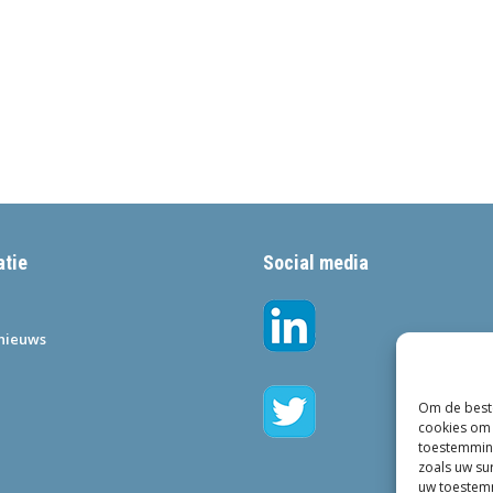
atie
Social media
•nieuws
Om de beste
cookies om 
toestemming
zoals uw su
uw toestemm