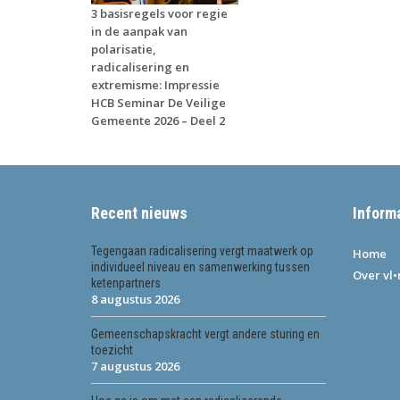
3 basisregels voor regie
in de aanpak van
polarisatie,
radicalisering en
extremisme: Impressie
HCB Seminar De Veilige
Gemeente 2026 – Deel 2
Recent nieuws
Inform
Tegengaan radicalisering vergt maatwerk op
Home
individueel niveau en samenwerking tussen
Over vl
ketenpartners
8 augustus 2026
Gemeenschapskracht vergt andere sturing en
toezicht
7 augustus 2026