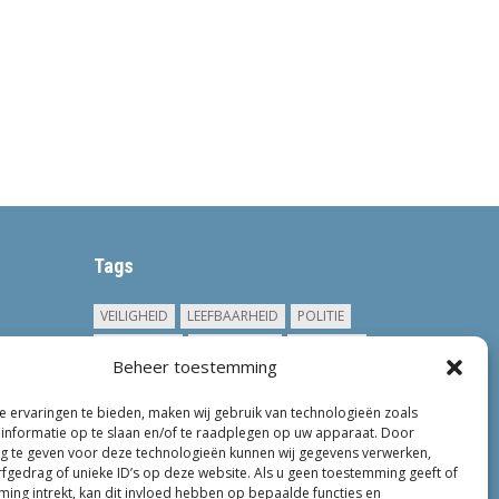
Tags
VEILIGHEID
LEEFBAARHEID
POLITIE
GEMEENTEN
ONDERZOEK
GEMEENTE
Beheer toestemming
TOEZICHT
KINDEROPVANG
JONGEREN
CRIMINALITEIT
PRIVACY
OM
 ervaringen te bieden, maken wij gebruik van technologieën zoals
informatie op te slaan en/of te raadplegen op uw apparaat. Door
KINDEREN
NEDERLAND
ONDERMIJNING
 te geven voor deze technologieën kunnen wij gegevens verwerken,
rfgedrag of unieke ID’s op deze website. Als u geen toestemming geeft of
ing intrekt, kan dit invloed hebben op bepaalde functies en