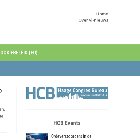
Home
Over vl•nieuws
OOKIEBELEID (EU)
p
en,
ie
HCB Events
Ordeverstoorders in de