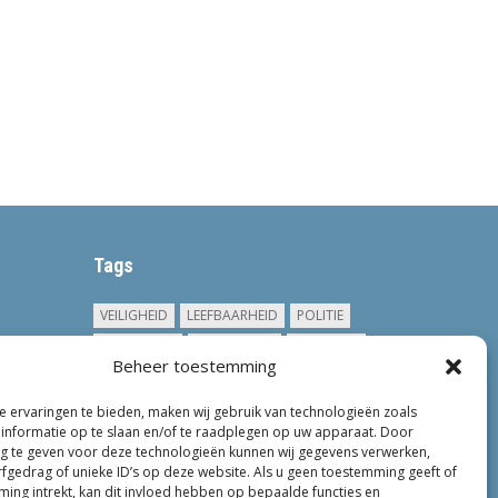
Tags
VEILIGHEID
LEEFBAARHEID
POLITIE
GEMEENTEN
ONDERZOEK
GEMEENTE
Beheer toestemming
TOEZICHT
KINDEROPVANG
JONGEREN
CRIMINALITEIT
PRIVACY
OM
 ervaringen te bieden, maken wij gebruik van technologieën zoals
informatie op te slaan en/of te raadplegen op uw apparaat. Door
KINDEREN
NEDERLAND
ONDERMIJNING
 te geven voor deze technologieën kunnen wij gegevens verwerken,
rfgedrag of unieke ID’s op deze website. Als u geen toestemming geeft of
ing intrekt, kan dit invloed hebben op bepaalde functies en