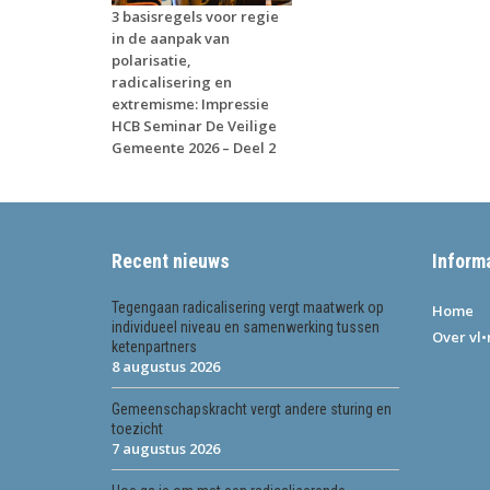
3 basisregels voor regie
in de aanpak van
polarisatie,
radicalisering en
extremisme: Impressie
HCB Seminar De Veilige
Gemeente 2026 – Deel 2
Recent nieuws
Inform
Tegengaan radicalisering vergt maatwerk op
Home
individueel niveau en samenwerking tussen
Over vl
ketenpartners
8 augustus 2026
Gemeenschapskracht vergt andere sturing en
toezicht
7 augustus 2026