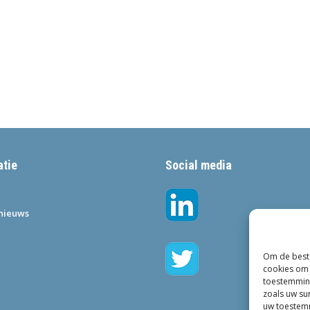
atie
Social media
•nieuws
Om de beste
cookies om 
toestemming
zoals uw su
uw toestemm