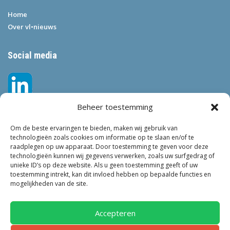
Home
Over vl•nieuws
Social media
Beheer toestemming
Om de beste ervaringen te bieden, maken wij gebruik van
technologieën zoals cookies om informatie op te slaan en/of te
raadplegen op uw apparaat. Door toestemming te geven voor deze
technologieën kunnen wij gegevens verwerken, zoals uw surfgedrag of
Tags
unieke ID’s op deze website. Als u geen toestemming geeft of uw
toestemming intrekt, kan dit invloed hebben op bepaalde functies en
VEILIGHEID
LEEFBAARHEID
POLITIE
GEMEENTEN
ONDERZOEK
mogelijkheden van de site.
GEMEENTE
TOEZICHT
KINDEROPVANG
JONGEREN
CRIMINALITEIT
PRIVACY
OM
KINDEREN
NEDERLAND
Accepteren
ONDERMIJNING