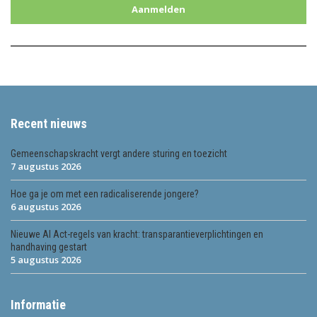
Aanmelden
Recent nieuws
Gemeenschapskracht vergt andere sturing en toezicht
7 augustus 2026
Hoe ga je om met een radicaliserende jongere?
6 augustus 2026
Nieuwe AI Act-regels van kracht: transparantieverplichtingen en
handhaving gestart
5 augustus 2026
Informatie