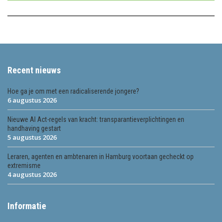
Recent nieuws
Hoe ga je om met een radicaliserende jongere?
6 augustus 2026
Nieuwe AI Act-regels van kracht: transparantieverplichtingen en
handhaving gestart
5 augustus 2026
Leraren, agenten en ambtenaren in Hamburg voortaan gecheckt op
extremisme
4 augustus 2026
Informatie