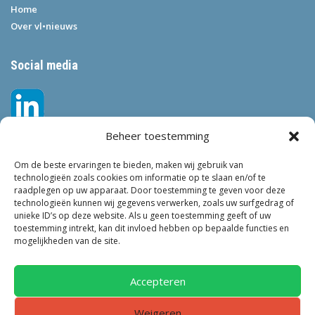
Home
Over vl•nieuws
Social media
Beheer toestemming
Om de beste ervaringen te bieden, maken wij gebruik van
technologieën zoals cookies om informatie op te slaan en/of te
raadplegen op uw apparaat. Door toestemming te geven voor deze
technologieën kunnen wij gegevens verwerken, zoals uw surfgedrag of
Tags
unieke ID’s op deze website. Als u geen toestemming geeft of uw
toestemming intrekt, kan dit invloed hebben op bepaalde functies en
VEILIGHEID
LEEFBAARHEID
POLITIE
GEMEENTEN
ONDERZOEK
mogelijkheden van de site.
GEMEENTE
TOEZICHT
KINDEROPVANG
JONGEREN
CRIMINALITEIT
PRIVACY
OM
KINDEREN
NEDERLAND
Accepteren
ONDERMIJNING
Weigeren