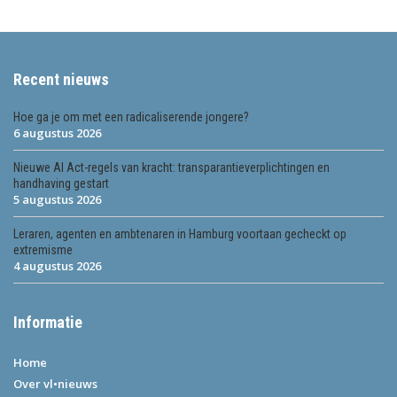
Recent nieuws
Hoe ga je om met een radicaliserende jongere?
6 augustus 2026
Nieuwe AI Act-regels van kracht: transparantieverplichtingen en
handhaving gestart
5 augustus 2026
Leraren, agenten en ambtenaren in Hamburg voortaan gecheckt op
extremisme
4 augustus 2026
Informatie
Home
Over vl•nieuws