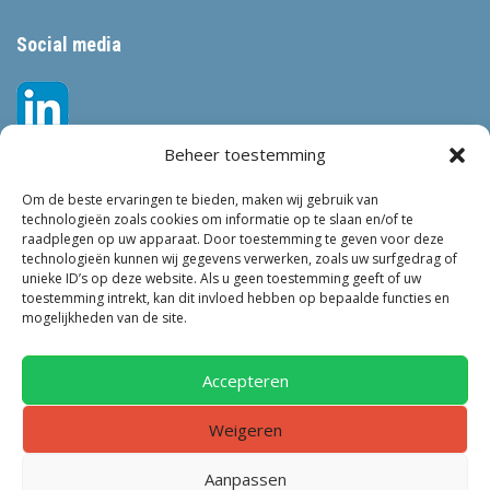
Social media
Beheer toestemming
Om de beste ervaringen te bieden, maken wij gebruik van
technologieën zoals cookies om informatie op te slaan en/of te
raadplegen op uw apparaat. Door toestemming te geven voor deze
technologieën kunnen wij gegevens verwerken, zoals uw surfgedrag of
Tags
unieke ID’s op deze website. Als u geen toestemming geeft of uw
toestemming intrekt, kan dit invloed hebben op bepaalde functies en
VEILIGHEID
LEEFBAARHEID
POLITIE
GEMEENTEN
ONDERZOEK
mogelijkheden van de site.
GEMEENTE
TOEZICHT
KINDEROPVANG
JONGEREN
CRIMINALITEIT
PRIVACY
OM
KINDEREN
NEDERLAND
Accepteren
ONDERMIJNING
Weigeren
Aanpassen