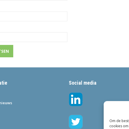
atie
Social media
•nieuws
Om de beste
cookies om 