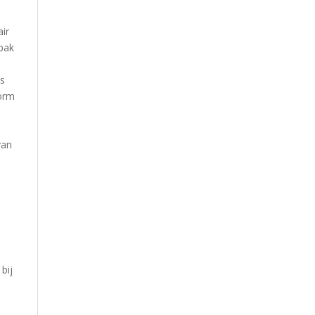
air
pak
’s
vorm
van
bij