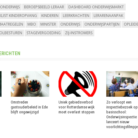
SONDERWIJS
BEROEPSBEELD LERAAR
DASHBOARD ONDERWIJSMARKT
KLIST KINDEROPVANG
KINDEREN
LEERKRACHTEN
LERARENAANPAK
MAATREGELEN
MBO
MINISTER
ONDERWIJS
ONDERWIJSPARTIJEN
OPLEID
OLBESTUREN
STAGEVERGOEDING
ZIJ-INSTROMERS
ERICHTEN
Omstreden
Uniek gebiedsverbod
Zo verloopt een
gastouderbeleid in Ede
voor Rotterdamse wijk
inspectiebezoek op
blijft ongewijzigd
moet overlast stoppen
basisschool:
Onderwijsinspectie
lanceert nieuw
voorlichtingsfilmpje