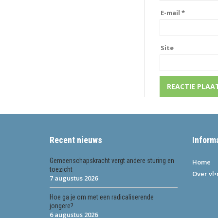
E-mail
*
Site
Recent nieuws
Inform
Gemeenschapskracht vergt andere sturing en
Home
toezicht
Over vl
7 augustus 2026
Hoe ga je om met een radicaliserende
jongere?
6 augustus 2026