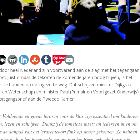
Save
 door heel Nederland zijn voortvarend aan de slag met het tegengaan
ort. Juist omdat de tekorten de komende jaren hoog blijven, is het
s te houden op de ingezette weg. Dat schrijven minister Dijkgraaf
r en Wetenschap) en minister Paul (Primair en Voortgezet Onderwijs)
ortgangsbrief aan de Tweede Kamer.
 “Voldoende en goede leraren voor de klas zijn essentieel om kinderen
n, lezen en schrijven. Dankzij de tomeloze inzet van iedereen in en om
is de aanpak van het lerarentekort flink op stoom gekomen. Zo hebben
aties de handen ineengeslagen om met het Beroepsbeeld Leraar te