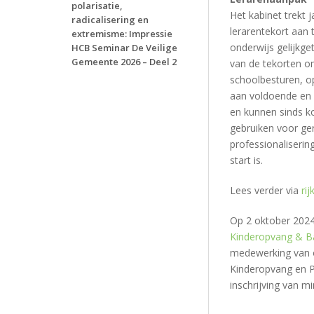
polarisatie,
Het kabinet trekt 
radicalisering en
lerarentekort aan 
extremisme: Impressie
onderwijs gelijkg
HCB Seminar De Veilige
Gemeente 2026 – Deel 2
van de tekorten o
schoolbesturen, op
aan voldoende en 
en kunnen sinds k
gebruiken voor ge
professionaliserin
start is.
Lees verder via
rij
Op 2 oktober 2024 
Kinderopvang & B
medewerking van
Kinderopvang en Pr
inschrijving van m