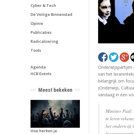
Cyber & Tech
De Veilige Binnenstad
Opinie
Publicaties
Radicalisering
Tools
Onderwijspartijen
Agenda
HCB Events
van het lerarentek
belangrijk om focu
(Onderwijs, Cultuu
Meest bekeken
vandaag in een vo
Minister Paul:
te leren rekene
het onderwijs 
Hoe herken je
lerarenorganis