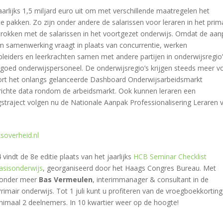
jaarlijks 1,5 miljard euro uit om met verschillende maatregelen het
te pakken. Zo zijn onder andere de salarissen voor leraren in het prim
etrokken met de salarissen in het voortgezet onderwijs. Omdat de aan
m samenwerking vraagt in plaats van concurrentie, werken
leiders en leerkrachten samen met andere partijen in onderwijsregio
goed onderwijspersoneel. De onderwijsregio’s krijgen steeds meer 
ort het onlangs gelanceerde Dashboard Onderwijsarbeidsmarkt
richte data rondom de arbeidsmarkt. Ook kunnen leraren een
gstraject volgen nu de Nationale Aanpak Professionalisering Leraren 
ksoverheid.nl
vindt de 8e editie plaats van het jaarlijks
HCB Seminar Checklist
asisonderwijs
, georganiseerd door het Haags Congres Bureau. Met
 onder meer
Bas Vermeulen
, interimmanager & consultant in de
imair onderwijs. Tot 1 juli kunt u profiteren van de vroegboekkorting 
inimaal 2 deelnemers. In 10 kwartier weer op de hoogte!