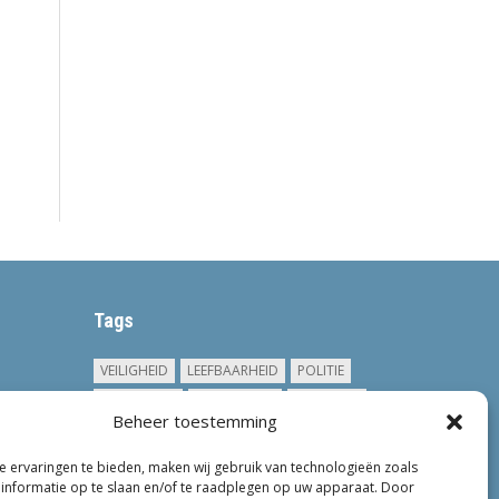
Tags
VEILIGHEID
LEEFBAARHEID
POLITIE
GEMEENTEN
ONDERZOEK
GEMEENTE
Beheer toestemming
TOEZICHT
KINDEROPVANG
JONGEREN
CRIMINALITEIT
PRIVACY
OM
 ervaringen te bieden, maken wij gebruik van technologieën zoals
informatie op te slaan en/of te raadplegen op uw apparaat. Door
KINDEREN
NEDERLAND
ONDERMIJNING