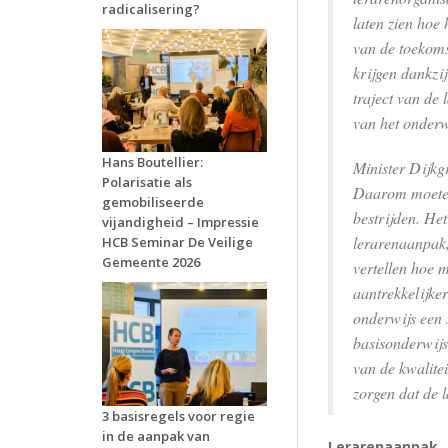
radicalisering?
laten zien hoe 
van de toekoms
krijgen dankzij
traject van de
van het onderw
Hans Boutellier:
Minister Dijkg
Polarisatie als
Daarom moeten w
gemobiliseerde
bestrijden. He
vijandigheid – Impressie
lerarenaanpak,
HCB Seminar De Veilige
Gemeente 2026
vertellen hoe m
aantrekkelijke
onderwijs een 
basisonderwijs
van de kwalite
zorgen dat de 
3 basisregels voor regie
in de aanpak van
Lerarenaanpak