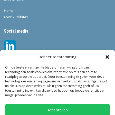
Home
Over vl•nieuws
Social media
Beheer toestemming
Om de beste ervaringen te bieden, maken wij gebruik van
technologieën zoals cookies om informatie op te slaan en/of te
raadplegen op uw apparaat. Door toestemming te geven voor deze
technologieën kunnen wij gegevens verwerken, zoals uw surfgedrag of
Tags
unieke ID’s op deze website. Als u geen toestemming geeft of uw
toestemming intrekt, kan dit invloed hebben op bepaalde functies en
VEILIGHEID
LEEFBAARHEID
POLITIE
GEMEENTEN
ONDERZOEK
mogelijkheden van de site.
GEMEENTE
TOEZICHT
KINDEROPVANG
JONGEREN
CRIMINALITEIT
PRIVACY
OM
KINDEREN
NEDERLAND
Accepteren