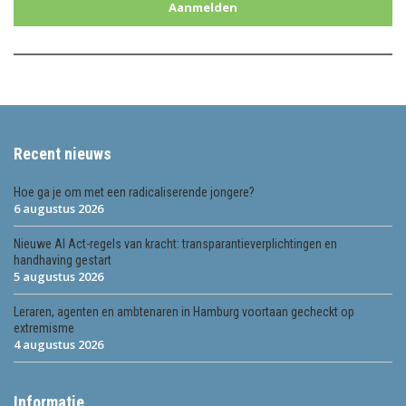
Aanmelden
Recent nieuws
Hoe ga je om met een radicaliserende jongere?
6 augustus 2026
Nieuwe AI Act-regels van kracht: transparantieverplichtingen en
handhaving gestart
5 augustus 2026
Leraren, agenten en ambtenaren in Hamburg voortaan gecheckt op
extremisme
4 augustus 2026
Informatie