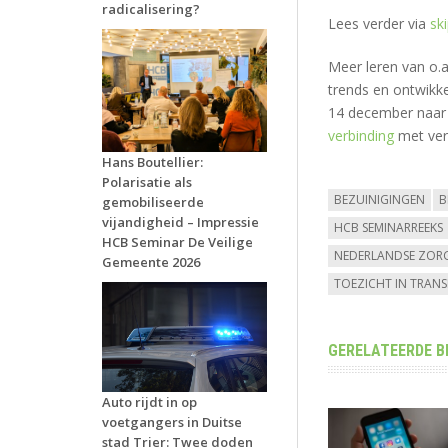
radicalisering?
Lees verder via
ski
Meer leren van o.a
trends en ontwikk
14 december naar
verbinding
met ver
Hans Boutellier:
Polarisatie als
BEZUINIGINGEN
B
gemobiliseerde
vijandigheid – Impressie
HCB SEMINARREEKS
HCB Seminar De Veilige
NEDERLANDSE ZORG
Gemeente 2026
TOEZICHT IN TRANSI
GERELATEERDE B
Auto rijdt in op
voetgangers in Duitse
stad Trier: Twee doden