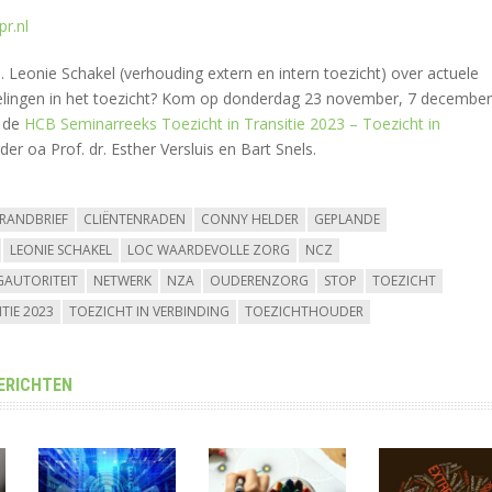
pr.nl
. Leonie Schakel (verhouding extern en intern toezicht) over actuele
elingen in het toezicht? Kom op donderdag 23 november, 7 december
 de
HCB Seminarreeks Toezicht in Transitie 2023 – Toezicht in
der oa Prof. dr. Esther Versluis en Bart Snels.
RANDBRIEF
CLIËNTENRADEN
CONNY HELDER
GEPLANDE
LEONIE SCHAKEL
LOC WAARDEVOLLE ZORG
NCZ
AUTORITEIT
NETWERK
NZA
OUDERENZORG
STOP
TOEZICHT
TIE 2023
TOEZICHT IN VERBINDING
TOEZICHTHOUDER
ERICHTEN