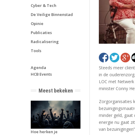
Cyber & Tech
De Veilige Binnenstad
Opinie
Publicaties
Radicalisering
Tools
Steeds meer cliën
Agenda
HCB Events
in de ouderenzorg
LOC met Netwerk C
minister Conny He
Meest bekeken
Zorgorganisaties 
bezuinigingsmaatre
minder geld, gaat 
energie nu gaat zi
van bezuinigingen”,
Hoe herken je