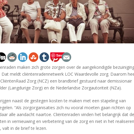
Save
tenraden maken zich grote zorgen over de aangekondigde bezuinigin
. Dat meldt cliëntenradennetwerk LOC Waardevolle zorg. Daarom hee
liëntenRaad Zorg (NCZ) een brandbrief gestuurd naar demissionair
lder (Langdurige Zorg) en de Nederlandse Zorgautoriteit (NZa).
krijgen naast de gestegen kosten te maken met een stapeling van
gelen. “Als zorgorganisaties zich nu vooral moeten gaan richten op
daar alle aandacht naartoe. Cliëntenraden vinden het belangrijk dat d
tten in vernieuwing en verbetering van de zorg en niet in het realisere
 valt in de brief te lezen.