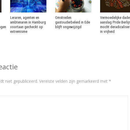
Leraren, agenten en
Omstreden
Vermoedelijke dade
ambtenaren in Hamburg
gastouderbeleid in Ede
aanslag Pride Berlij
ingen
voortaan gecheckt op
blijft ongewijzigd
mocht deradicalise
extremisme
in vrijheid
eactie
dt niet gepubliceerd.
Vereiste velden zijn gemarkeerd met
*