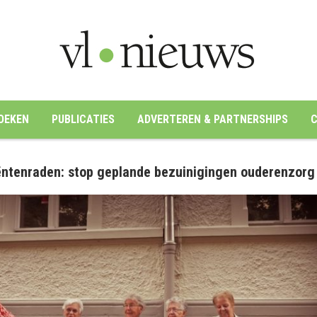
OEKEN
PUBLICATIES
ADVERTEREN & PARTNERSHIPS
C
iëntenraden: stop geplande bezuinigingen ouderenzorg