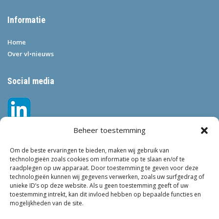
Informatie
Home
Over vl•nieuws
Social media
Beheer toestemming
Om de beste ervaringen te bieden, maken wij gebruik van
technologieën zoals cookies om informatie op te slaan en/of te
raadplegen op uw apparaat. Door toestemming te geven voor deze
technologieën kunnen wij gegevens verwerken, zoals uw surfgedrag of
Tags
unieke ID’s op deze website. Als u geen toestemming geeft of uw
toestemming intrekt, kan dit invloed hebben op bepaalde functies en
VEILIGHEID
LEEFBAARHEID
POLITIE
GEMEENTEN
ONDERZOEK
mogelijkheden van de site.
GEMEENTE
TOEZICHT
KINDEROPVANG
JONGEREN