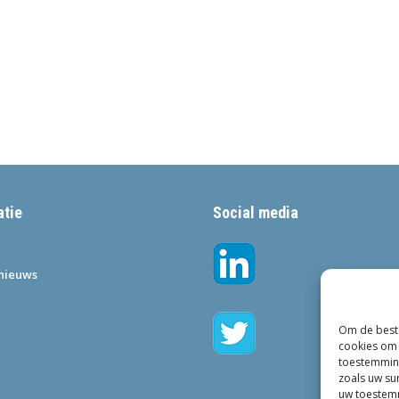
atie
Social media
•nieuws
Om de beste
cookies om 
toestemming
zoals uw su
uw toestemm