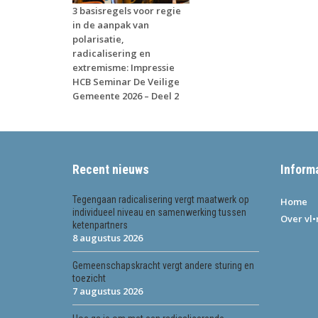
3 basisregels voor regie
in de aanpak van
polarisatie,
radicalisering en
extremisme: Impressie
HCB Seminar De Veilige
Gemeente 2026 – Deel 2
Recent nieuws
Inform
Tegengaan radicalisering vergt maatwerk op
Home
individueel niveau en samenwerking tussen
Over vl
ketenpartners
8 augustus 2026
Gemeenschapskracht vergt andere sturing en
toezicht
7 augustus 2026