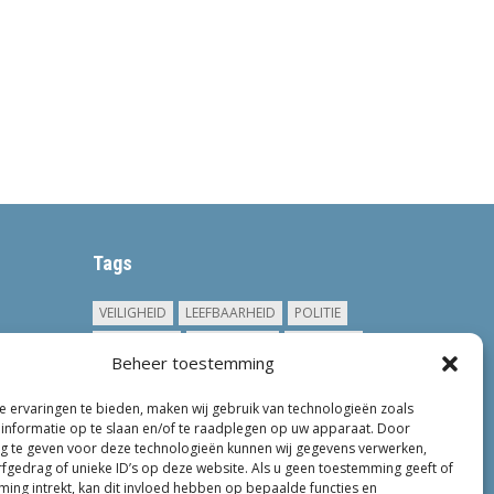
Tags
VEILIGHEID
LEEFBAARHEID
POLITIE
GEMEENTEN
ONDERZOEK
GEMEENTE
Beheer toestemming
TOEZICHT
KINDEROPVANG
JONGEREN
CRIMINALITEIT
PRIVACY
OM
 ervaringen te bieden, maken wij gebruik van technologieën zoals
informatie op te slaan en/of te raadplegen op uw apparaat. Door
KINDEREN
NEDERLAND
ONDERMIJNING
 te geven voor deze technologieën kunnen wij gegevens verwerken,
rfgedrag of unieke ID’s op deze website. Als u geen toestemming geeft of
ing intrekt, kan dit invloed hebben op bepaalde functies en