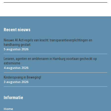
Recent nieuws
Nieuwe AI Act-regels van kracht: transparantieverplichtingen en
handhaving gestart
5 augustus 2026
Leraren, agenten en ambtenaren in Hamburg voortaan gecheckt op
extremisme
4 augustus 2026
Kinderopvang in Beweging!
3 augustus 2026
Informatie
Home