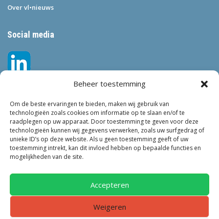
Over vl•nieuws
Social media
Beheer toestemming
Om de beste ervaringen te bieden, maken wij gebruik van
technologieën zoals cookies om informatie op te slaan en/of te
raadplegen op uw apparaat. Door toestemming te geven voor deze
technologieën kunnen wij gegevens verwerken, zoals uw surfgedrag of
Tags
unieke ID’s op deze website. Als u geen toestemming geeft of uw
toestemming intrekt, kan dit invloed hebben op bepaalde functies en
VEILIGHEID
LEEFBAARHEID
POLITIE
GEMEENTEN
ONDERZOEK
mogelijkheden van de site.
GEMEENTE
TOEZICHT
KINDEROPVANG
JONGEREN
CRIMINALITEIT
PRIVACY
OM
KINDEREN
NEDERLAND
Accepteren
ONDERMIJNING
Weigeren