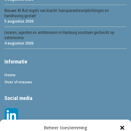
Nieuwe AI Act-regels van kracht: transparantieverplichtingen en
handhaving gestart
5 augustus 2026
Leraren, agenten en ambtenaren in Hamburg voortaan gecheckt op
extremisme
4 augustus 2026
Informatie
Home
Over vl•nieuws
Social media
Beheer toestemming