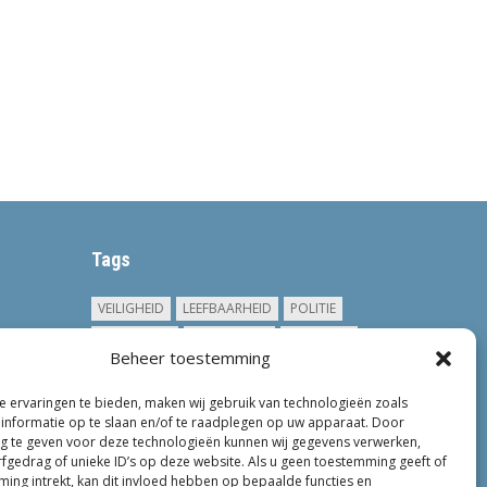
Tags
VEILIGHEID
LEEFBAARHEID
POLITIE
GEMEENTEN
ONDERZOEK
GEMEENTE
Beheer toestemming
TOEZICHT
KINDEROPVANG
JONGEREN
CRIMINALITEIT
PRIVACY
OM
 ervaringen te bieden, maken wij gebruik van technologieën zoals
informatie op te slaan en/of te raadplegen op uw apparaat. Door
KINDEREN
NEDERLAND
ONDERMIJNING
 te geven voor deze technologieën kunnen wij gegevens verwerken,
rfgedrag of unieke ID’s op deze website. Als u geen toestemming geeft of
ing intrekt, kan dit invloed hebben op bepaalde functies en