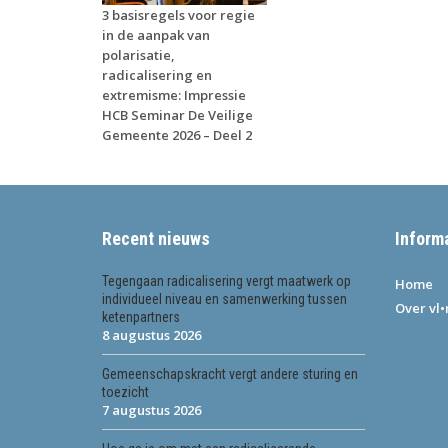
3 basisregels voor regie
in de aanpak van
polarisatie,
radicalisering en
extremisme: Impressie
HCB Seminar De Veilige
Gemeente 2026 – Deel 2
Recent nieuws
Inform
Tegengaan radicalisering vergt maatwerk op
Home
individueel niveau en samenwerking tussen
Over vl
ketenpartners
8 augustus 2026
Gemeenschapskracht vergt andere sturing en
toezicht
7 augustus 2026