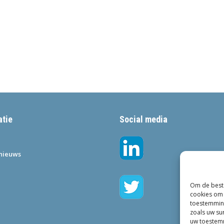
atie
Social media
•nieuws
Om de beste
cookies om 
toestemming
zoals uw su
uw toestemm