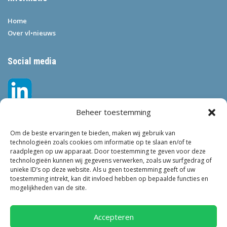
Home
Over vl•nieuws
Social media
Beheer toestemming
Om de beste ervaringen te bieden, maken wij gebruik van
technologieën zoals cookies om informatie op te slaan en/of te
raadplegen op uw apparaat. Door toestemming te geven voor deze
technologieën kunnen wij gegevens verwerken, zoals uw surfgedrag of
Tags
unieke ID’s op deze website. Als u geen toestemming geeft of uw
toestemming intrekt, kan dit invloed hebben op bepaalde functies en
VEILIGHEID
LEEFBAARHEID
POLITIE
GEMEENTEN
ONDERZOEK
mogelijkheden van de site.
GEMEENTE
TOEZICHT
KINDEROPVANG
JONGEREN
CRIMINALITEIT
PRIVACY
OM
KINDEREN
NEDERLAND
Accepteren