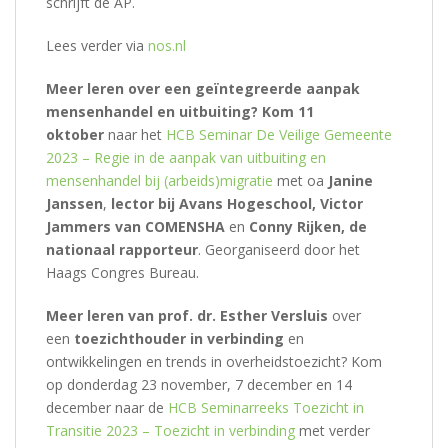
schrijft de AP.
Lees verder via
nos.nl
Meer leren over een geïntegreerde aanpak
mensenhandel en uitbuiting? Kom 11
oktober
naar het
HCB Seminar De Veilige Gemeente
2023 – Regie in de aanpak van uitbuiting en
mensenhandel bij (arbeids)migratie
met oa
Janine
Janssen
,
lector bij Avans Hogeschool, Victor
Jammers van COMENSHA
en
Conny Rijken, de
nationaal rapporteur
. Georganiseerd door het
Haags Congres Bureau.
Meer leren van prof. dr. Esther Versluis
over
een
toezichthouder in verbinding
en
ontwikkelingen en trends in overheidstoezicht? Kom
op donderdag 23 november, 7 december en 14
december naar de
HCB Seminarreeks Toezicht in
Transitie 2023 – Toezicht in verbinding
met verder