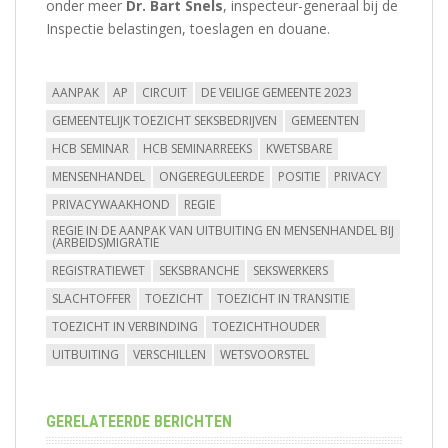
onder meer
Dr. Bart Snels
, inspecteur-generaal bij de
Inspectie belastingen, toeslagen en douane.
AANPAK
AP
CIRCUIT
DE VEILIGE GEMEENTE 2023
GEMEENTELIJK TOEZICHT SEKSBEDRIJVEN
GEMEENTEN
HCB SEMINAR
HCB SEMINARREEKS
KWETSBARE
MENSENHANDEL
ONGEREGULEERDE
POSITIE
PRIVACY
PRIVACYWAAKHOND
REGIE
REGIE IN DE AANPAK VAN UITBUITING EN MENSENHANDEL BIJ
(ARBEIDS)MIGRATIE
REGISTRATIEWET
SEKSBRANCHE
SEKSWERKERS
SLACHTOFFER
TOEZICHT
TOEZICHT IN TRANSITIE
TOEZICHT IN VERBINDING
TOEZICHTHOUDER
UITBUITING
VERSCHILLEN
WETSVOORSTEL
GERELATEERDE BERICHTEN