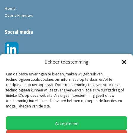
Home
Over vl•nieuws
Social media
Beheer toestemming
Om de beste ervaringen te bieden, maken wij gebruik van
technologieën zoals cookies om informatie op te slaan en/of te
raadplegen op uw apparaat. Door toestemming te geven voor deze
technologieën kunnen wij gegevens verwerken, zoals uw surfgedrag of
Tags
unieke ID’s op deze website. Als u geen toestemming geeft of uw
toestemming intrekt, kan dit invloed hebben op bepaalde functies en
VEILIGHEID
LEEFBAARHEID
POLITIE
GEMEENTEN
ONDERZOEK
mogelijkheden van de site.
GEMEENTE
TOEZICHT
KINDEROPVANG
JONGEREN
CRIMINALITEIT
PRIVACY
OM
KINDEREN
NEDERLAND
Accepteren
ONDERMIJNING