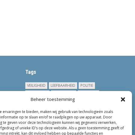
Tags
VEILIGHEID
LEEFBAARHEID
POLITIE
GEMEENTEN
ONDERZOEK
GEMEENTE
Beheer toestemming
TOEZICHT
KINDEROPVANG
JONGEREN
CRIMINALITEIT
PRIVACY
OM
 ervaringen te bieden, maken wij gebruik van technologieën zoals
informatie op te slaan en/of te raadplegen op uw apparaat. Door
KINDEREN
NEDERLAND
ONDERMIJNING
 te geven voor deze technologieën kunnen wij gegevens verwerken,
rfgedrag of unieke ID’s op deze website. Als u geen toestemming geeft of
ing intrekt, kan dit invloed hebben op bepaalde functies en