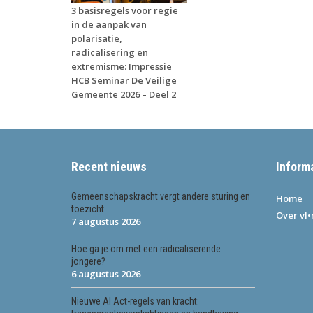
3 basisregels voor regie
in de aanpak van
polarisatie,
radicalisering en
extremisme: Impressie
HCB Seminar De Veilige
Gemeente 2026 – Deel 2
Recent nieuws
Inform
Gemeenschapskracht vergt andere sturing en
Home
toezicht
Over vl
7 augustus 2026
Hoe ga je om met een radicaliserende
jongere?
6 augustus 2026
Nieuwe AI Act-regels van kracht: