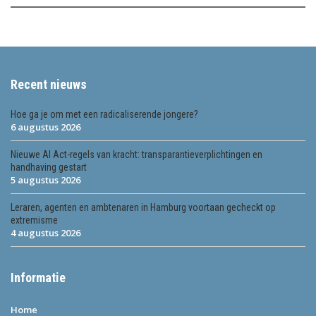
Recent nieuws
Hoe ga je om met een radicaliserende jongere?
6 augustus 2026
Nieuwe AI Act-regels van kracht: transparantieverplichtingen en
handhaving gestart
5 augustus 2026
Leraren, agenten en ambtenaren in Hamburg voortaan gecheckt op
extremisme
4 augustus 2026
Informatie
Home