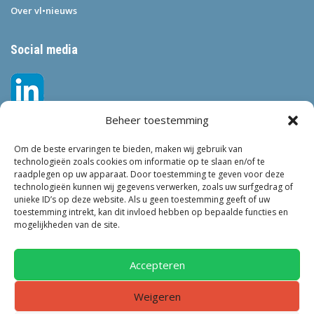
Over vl•nieuws
Social media
Beheer toestemming
Om de beste ervaringen te bieden, maken wij gebruik van
technologieën zoals cookies om informatie op te slaan en/of te
raadplegen op uw apparaat. Door toestemming te geven voor deze
technologieën kunnen wij gegevens verwerken, zoals uw surfgedrag of
Tags
unieke ID’s op deze website. Als u geen toestemming geeft of uw
toestemming intrekt, kan dit invloed hebben op bepaalde functies en
VEILIGHEID
LEEFBAARHEID
POLITIE
GEMEENTEN
ONDERZOEK
mogelijkheden van de site.
GEMEENTE
TOEZICHT
KINDEROPVANG
JONGEREN
CRIMINALITEIT
PRIVACY
OM
KINDEREN
NEDERLAND
Accepteren
ONDERMIJNING
Weigeren