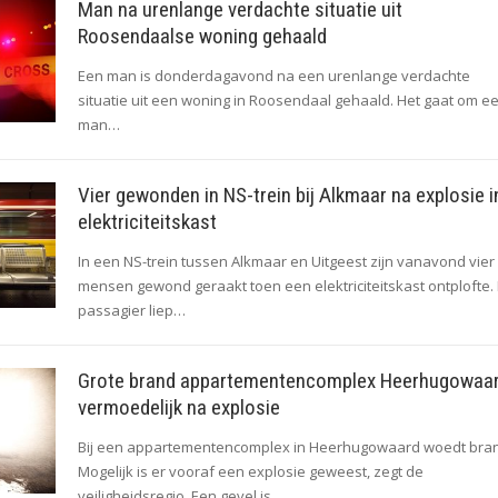
Man na urenlange verdachte situatie uit
Roosendaalse woning gehaald
Een man is donderdagavond na een urenlange verdachte
situatie uit een woning in Roosendaal gehaald. Het gaat om e
man…
Vier gewonden in NS-trein bij Alkmaar na explosie i
elektriciteitskast
In een NS-trein tussen Alkmaar en Uitgeest zijn vanavond vier
mensen gewond geraakt toen een elektriciteitskast ontplofte.
passagier liep…
Grote brand appartementencomplex Heerhugowaar
vermoedelijk na explosie
Bij een appartementencomplex in Heerhugowaard woedt bra
Mogelijk is er vooraf een explosie geweest, zegt de
veiligheidsregio. Een gevel is…