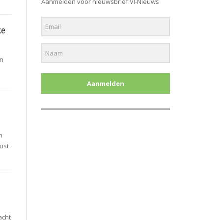
Aanmelden voor nieuwsbrief Vl-Nieuws
ke
in
Aanmelden
n
ust
acht