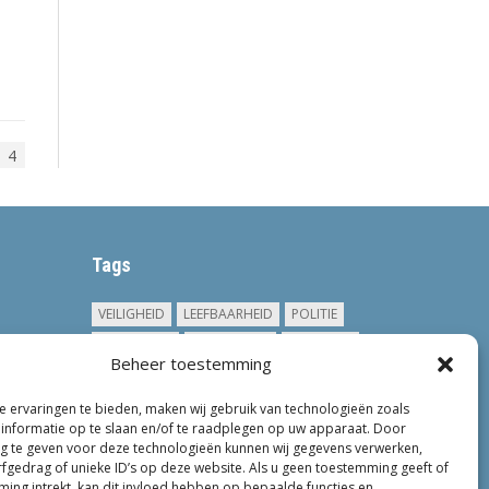
4
Tags
VEILIGHEID
LEEFBAARHEID
POLITIE
GEMEENTEN
ONDERZOEK
GEMEENTE
Beheer toestemming
TOEZICHT
KINDEROPVANG
JONGEREN
CRIMINALITEIT
PRIVACY
OM
 ervaringen te bieden, maken wij gebruik van technologieën zoals
informatie op te slaan en/of te raadplegen op uw apparaat. Door
KINDEREN
NEDERLAND
ONDERMIJNING
 te geven voor deze technologieën kunnen wij gegevens verwerken,
rfgedrag of unieke ID’s op deze website. Als u geen toestemming geeft of
ing intrekt, kan dit invloed hebben op bepaalde functies en