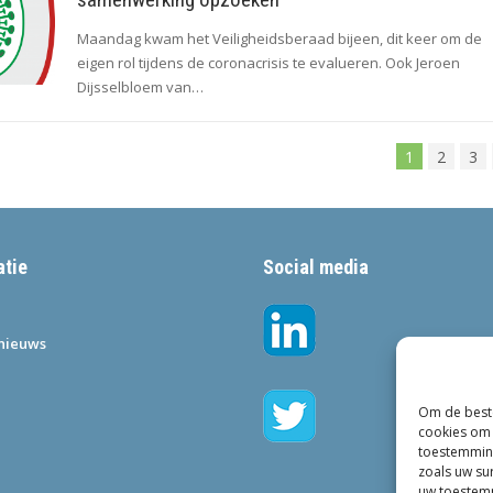
Maandag kwam het Veiligheidsberaad bijeen, dit keer om de
eigen rol tijdens de coronacrisis te evalueren. Ook Jeroen
Dijsselbloem van…
1
2
3
atie
Social media
•nieuws
Om de beste
cookies om 
toestemming
zoals uw su
uw toestemm