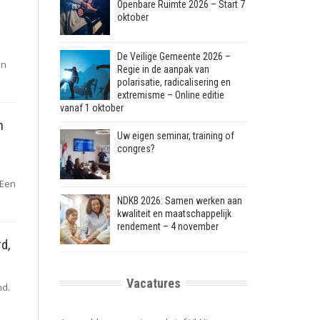
Openbare Ruimte 2026 – Start 7
oktober
De Veilige Gemeente 2026 –
en
Regie in de aanpak van
polarisatie, radicalisering en
extremisme – Online editie
vanaf 1 oktober
n
Uw eigen seminar, training of
congres?
 Een
NDKB 2026: Samen werken aan
kwaliteit en maatschappelijk
rendement – 4 november
d,
Vacatures
nd.