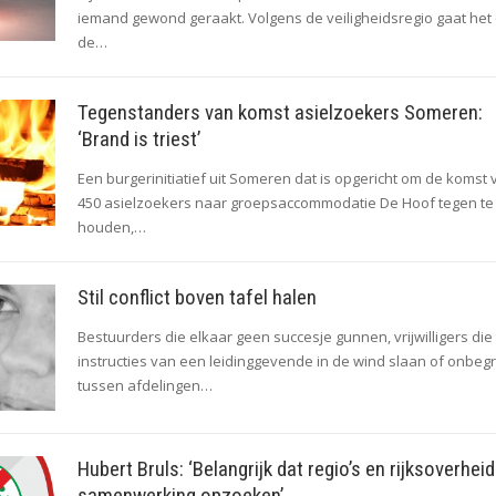
iemand gewond geraakt. Volgens de veiligheidsregio gaat het
de…
Tegenstanders van komst asielzoekers Someren:
‘Brand is triest’
Een burgerinitiatief uit Someren dat is opgericht om de komst 
450 asielzoekers naar groepsaccommodatie De Hoof tegen te
houden,…
Stil conflict boven tafel halen
Bestuurders die elkaar geen succesje gunnen, vrijwilligers die
instructies van een leidinggevende in de wind slaan of onbegr
tussen afdelingen…
Hubert Bruls: ‘Belangrijk dat regio’s en rijksoverheid
samenwerking opzoeken’