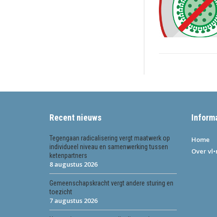
Recent nieuws
Inform
Tegengaan radicalisering vergt maatwerk op
Home
individueel niveau en samenwerking tussen
Over vl
ketenpartners
8 augustus 2026
Gemeenschapskracht vergt andere sturing en
toezicht
7 augustus 2026