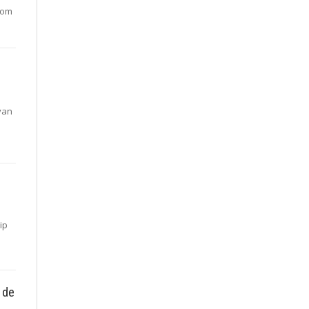
 om
van
ip
 de