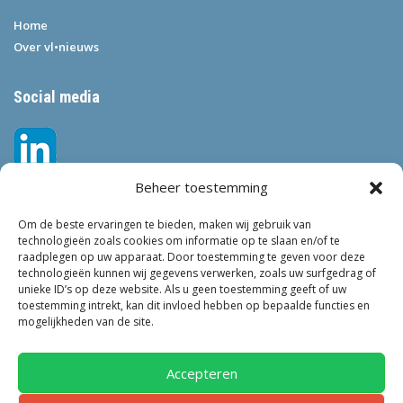
Home
Over vl•nieuws
Social media
Beheer toestemming
Om de beste ervaringen te bieden, maken wij gebruik van
technologieën zoals cookies om informatie op te slaan en/of te
raadplegen op uw apparaat. Door toestemming te geven voor deze
technologieën kunnen wij gegevens verwerken, zoals uw surfgedrag of
Tags
unieke ID’s op deze website. Als u geen toestemming geeft of uw
toestemming intrekt, kan dit invloed hebben op bepaalde functies en
VEILIGHEID
LEEFBAARHEID
POLITIE
GEMEENTEN
ONDERZOEK
mogelijkheden van de site.
GEMEENTE
TOEZICHT
KINDEROPVANG
JONGEREN
CRIMINALITEIT
PRIVACY
OM
KINDEREN
NEDERLAND
Accepteren
ONDERMIJNING