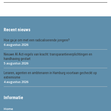
Recent nieuws
Hoe ga je om met een radicaliserende jongere?
6 augustus 2026
Nieuwe AI Act-regels van kracht: transparantieverplichtingen en
handhaving gestart
5 augustus 2026
Leraren, agenten en ambtenaren in Hamburg voortaan gecheckt op
extremisme
4 augustus 2026
Informatie
Home