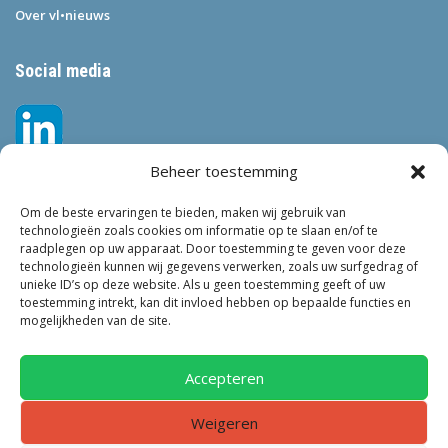
Over vl•nieuws
Social media
Beheer toestemming
Om de beste ervaringen te bieden, maken wij gebruik van
technologieën zoals cookies om informatie op te slaan en/of te
raadplegen op uw apparaat. Door toestemming te geven voor deze
technologieën kunnen wij gegevens verwerken, zoals uw surfgedrag of
Tags
unieke ID’s op deze website. Als u geen toestemming geeft of uw
toestemming intrekt, kan dit invloed hebben op bepaalde functies en
VEILIGHEID
LEEFBAARHEID
POLITIE
GEMEENTEN
ONDERZOEK
mogelijkheden van de site.
GEMEENTE
TOEZICHT
KINDEROPVANG
JONGEREN
CRIMINALITEIT
PRIVACY
OM
KINDEREN
NEDERLAND
Accepteren
ONDERMIJNING
Weigeren