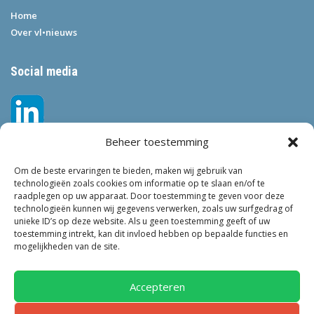
Home
Over vl•nieuws
Social media
Beheer toestemming
Om de beste ervaringen te bieden, maken wij gebruik van
technologieën zoals cookies om informatie op te slaan en/of te
raadplegen op uw apparaat. Door toestemming te geven voor deze
technologieën kunnen wij gegevens verwerken, zoals uw surfgedrag of
Tags
unieke ID’s op deze website. Als u geen toestemming geeft of uw
toestemming intrekt, kan dit invloed hebben op bepaalde functies en
VEILIGHEID
LEEFBAARHEID
POLITIE
GEMEENTEN
ONDERZOEK
mogelijkheden van de site.
GEMEENTE
TOEZICHT
KINDEROPVANG
JONGEREN
CRIMINALITEIT
PRIVACY
OM
KINDEREN
NEDERLAND
Accepteren
ONDERMIJNING