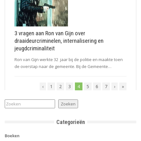
3 vragen aan Ron van Gijn over
draaideurcriminelen, internalisering en
jeugdcriminaliteit
Ron van Gijn werkte 32 jaar bij de politie en maakte toen
de overstap naar de gemeente. Bij de Gemeente…
‹
1
2
3
4
5
6
7
›
»
Zoeken
Zoeken
Categorieën
Boeken